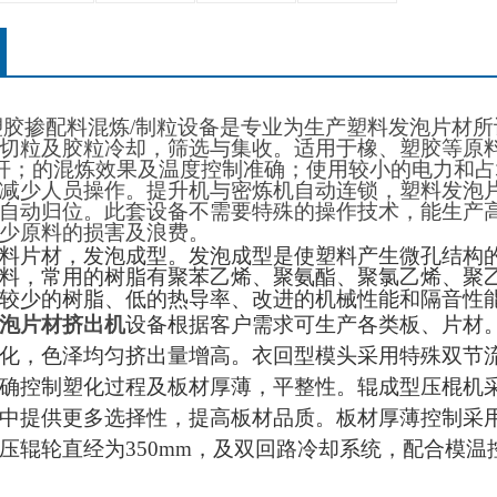
塑胶掺配料混炼
/
制粒设备是专业为生产
塑料发泡片材
所
切粒及胶粒冷却，筛选与集收。适用于橡、塑胶等原
杆；
的混炼效果及温度控制
准确；
使用较小的电力和占
减少人员操作。
提升机与密炼机自动连锁，塑料
发泡
自动归位。
此套设备不需要特殊的操作技术，
能
生产
少原料的损害及
浪费
。
料
片材
，发泡成型。发泡成型是使塑料产生微孔结构
料，常用的树脂有
聚苯乙烯、聚氨酯、
聚氯乙烯、
聚
较少的树脂
、
低的热导率
、
改进的机械性能和隔音性
泡片材挤出机
设备根据客户需求可生产各类板、片材
化，色泽均匀挤出量增高。衣回型模头采用特殊双节
确控制塑化过程及板材厚薄，平整性。辊成型压棍机
中提供更多选择性，提高板材品质。板材厚薄控制采
压辊轮直经为
350mm
，及双回路冷却系统，配合模温