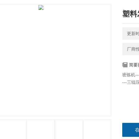
塑料
更新时间
厂商
简要
密炼机---
---三辊压