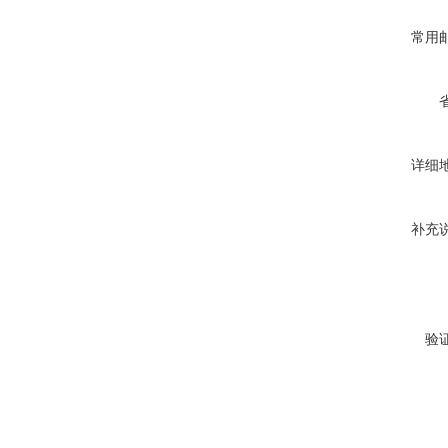
常用
详细
补充
验