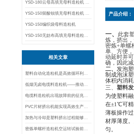
YSD-180云母高填充母料造粒机 造粒机成套设备
YSD-150留酸钡填充母料造粒机 塑料造粒机
产品介绍：
YSD-150编织袋母料造粒机
一
、
此套
YSD-150无妨布高填充母料造粒机 造粒机成套设备
炼，
挤
出，
密炼
+
单螺
单
、方便，
动延时并可
相关文章
确
，因此减
二、
发泡塑
塑料自动化造粒机是高效循环利用的塑料再生利器
制成泡沫塑
体积内消耗
低烟无卤电缆料造粒机——推动电缆行业环保升级的设备
三、
塑料发
为使塑料融
电缆料造粒机出现故障前的征兆有哪些呢？
在
±
1
℃可精
PVC片材挤出机能实现高效生产与环保共赢
薄板操作过
加热与冷却是塑料挤出过程能够进行的必要条件。
材厚薄度。
密炼单螺杆造粒机空运转试验前的准备工作
匀。