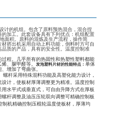
设计的机组。
包含了原料预热混合，
混合
捏
料的加工
。
此套设备具有下列优点：
机组配置
地面积。原料的混炼及
生产
流程，操作简
片材挤出机
采用自动上料功能，倒料时方可自
高品质的产品
，具
有的安全
性。温
度控制
准
的过程。几乎所有的
热固性
和热塑性塑料都能
乙烯、脲甲醛
等。
单体
发泡塑料
片材
的性能特点
：
能
、
增加了弯曲张
。
。
螺杆采用特殊混料功能及高塑化能力设计，
流设计，使板材厚薄调整更为精准。温度控制
采用水平式或垂直式，可自由升降方式在厚板
用螺杆调整及油压压轮双向调整可精确控制板
控制机精确控制压棍轮温度使板材，厚薄均