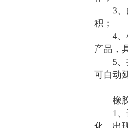
3、的
积；
4、橡
产品，
5、提
可自动
橡胶片
1、设
化，出