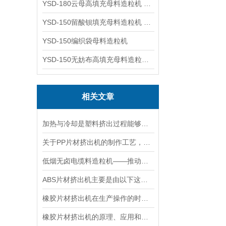
YSD-180云母高填充母料造粒机 造粒机成套设备
YSD-150留酸钡填充母料造粒机 塑料造粒机
YSD-150编织袋母料造粒机
YSD-150无妨布高填充母料造粒机 造粒机成套设备
相关文章
加热与冷却是塑料挤出过程能够进行的必要条件。
关于PP片材挤出机的制作工艺，以下有详细解析
低烟无卤电缆料造粒机——推动电缆行业环保升级的设备
ABS片材挤出机主要是由以下这些部件构成的
橡胶片材挤出机在生产操作的时候要注意以下6点
橡胶片材挤出机的原理、应用和优势