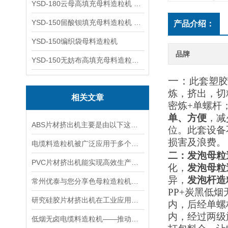
YSD-180云母高填充母料造粒机 造粒机成套设备
YSD-150留酸钡填充母料造粒机 塑料造粒机
产品介绍：
YSD-150编织袋母料造粒机
品牌
YSD-150无妨布高填充母料造粒机 造粒机成套设备
一：
此套塑胶
炼，
挤
出，切
相关文章
密炼
+
单螺杆
单
、方便
，
减
ABS片材挤出机主要是由以下这些部件构成的
位。
此套设备
损害及
浪费
。
电缆料造粒机被广泛应用于多个领域
二：
发泡
母粒
PVC片材挤出机能实现高效生产与环保共赢
化，
发泡
母粒
异，
发泡杆造
常州优泰与您分享色母粒造粒机的生产流程
PP+
炭黑低烟
研究硅胶片材挤出机在工业应用中的重要性
内，后经单螺
内，经过两级
低烟无卤电缆料造粒机——推动电缆行业环保升级的设备