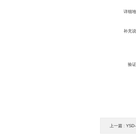
详细
补充
验
上一篇 :
YSD