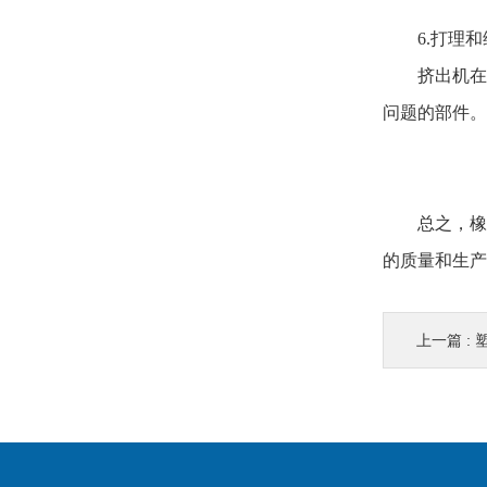
6.打理和
挤出机在长
问题的部件。
总之，橡胶
的质量和生产
上一篇 :