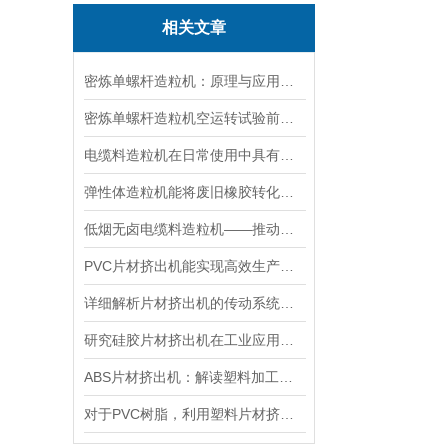
相关文章
密炼单螺杆造粒机：原理与应用解析
密炼单螺杆造粒机空运转试验前的准备工作
电缆料造粒机在日常使用中具有以下六大分类
弹性体造粒机能将废旧橡胶转化为再生材料
低烟无卤电缆料造粒机——推动电缆行业环保升级的设备
PVC片材挤出机能实现高效生产与环保共赢
详细解析片材挤出机的传动系统和使用优点
研究硅胶片材挤出机在工业应用中的重要性
ABS片材挤出机：解读塑料加工技术的核心设备
对于PVC树脂，利用塑料片材挤出机可进行多种加工