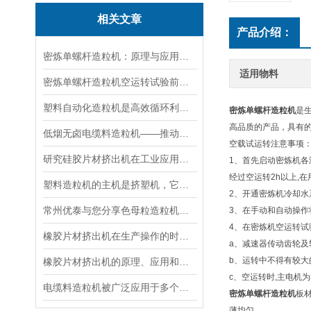
相关文章
产品介绍：
密炼单螺杆造粒机：原理与应用解析
适用物料
密炼单螺杆造粒机空运转试验前的准备工作
塑料自动化造粒机是高效循环利用的塑料再生利器
密炼单螺杆造粒机
是
高品质的产品，具有
低烟无卤电缆料造粒机——推动电缆行业环保升级的设备
空载试运转注意事项
研究硅胶片材挤出机在工业应用中的重要性
1、首先启动密炼机各
经过空运转2h以上,
塑料造粒机的主机是挤塑机，它是由3个系统组成的
2、开通密炼机冷却水
常州优泰与您分享色母粒造粒机的生产流程
3、在手动和自动操作
4、在密炼机空运转试
橡胶片材挤出机在生产操作的时候要注意以下6点
a、减速器传动齿轮及
b、运转中不得有较
橡胶片材挤出机的原理、应用和优势
c、空运转时,主电机
电缆料造粒机被广泛应用于多个领域
密炼单螺杆造粒机
板
薄均匀。